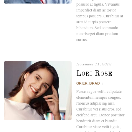
posuere at ligula. Vivamus
imperdiet diam ac tortor
tempus posuere. Curabitur at
arcu id turpis posuere
bibendum. Sed commodo
mauris eget diam pretium
cursus.
November 11, 2012
Lori Rose
GRIER, BRAD
/
Fusce augue velit, vulputate
elementum semper congue,
rhoncus adipiscing nisl.
Curabitur vel risus eros, sed
eleifend arcu. Donec porttitor
hendrerit diam et blandit.
Curabitur vitae velit ligula,