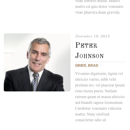
vitae lobortis massa. Mauris
mattis est quis dolor venenatis
vitae pharetra diam gravida.
November 10, 2012
Peter
Johnson
GRIER, BRAD
/
Vivamus dignissim, ligula vel
ultricies varius, nibh velit
pretium leo, vel placerat ipsum
risus luctus purus. Nullam
rutrum quam ut massa ultricies
sed blandit sapien fermentum.
Curabitur venenatis vehicula
mattis. Nunc eleifend
consectetur odio sit