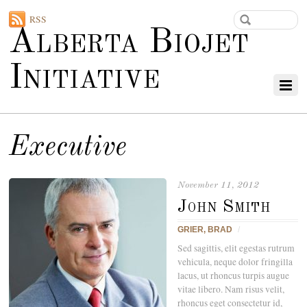
RSS
Alberta Biojet
Initiative
Executive
November 11, 2012
John Smith
GRIER, BRAD
/
Sed sagittis, elit egestas rutrum
vehicula, neque dolor fringilla
lacus, ut rhoncus turpis augue
vitae libero. Nam risus velit,
rhoncus eget consectetur id,