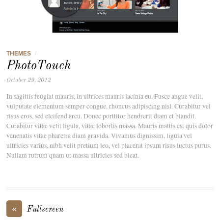
THEMES
/
PhotoTouch
October 29, 2012
In sagittis feugiat mauris, in ultrices mauris lacinia eu. Fusce augue velit,
vulputate elementum semper congue, rhoncus adipiscing nisl. Curabitur vel
risus eros, sed eleifend arcu. Donec porttitor hendrerit diam et blandit.
Curabitur vitae velit ligula, vitae lobortis massa. Mauris mattis est quis dolor
venenatis vitae pharetra diam gravida. Vivamus dignissim, ligula vel
ultricies varius, nibh velit pretium leo, vel placerat ipsum risus luctus purus.
Nullam rutrum quam ut massa ultricies sed bleat.
«
Fullscreen