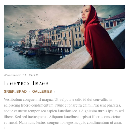
November 11, 2012
Lightbox Image
GRIER, BRAD
/
GALLERIES
/
Vestibulum congue nisl magna. Ut vulputate odio id dui convallis in
adipiscing libero condimentum. Nunc et pharetra enim. Praesent pharetra,
neque et luctus tempor, leo sapien faucibus leo, a dignissim turpis ipsum sed
libero. Sed sed luctus purus. Aliquam faucibus turpis at libero consectetur
euismod. Nam nunc lectus, congue non egestas quis, condimentum ut arcu.
[…]