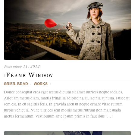
November 11, 2012
iFrame Window
GRIER, BRAD
/
WORKS
/
Donec consequat eros eget lectus dictum sit amet ultrices neque sodales.
Aliquam metus diam, mattis fringilla adipiscing at, lacinia at nulla. Fusce ut
sem est. In eu sagittis felis. In gravida arcu ut neque ornare vitae rutrum
turpis vehicula. Nunc ultrices sem mollis metus rutrum non malesuada
metus fermentum. Vestibulum ante ipsum primis in faucibus […]