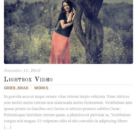
November 11, 2012
Lightbox Video
GRIER, BRAD
/
WORKS
/
In gravida arcu ut neque ornare vitae rutrum turpis vehicula. Nunc ultrices
sem mollis metus rutrum non malesuada metus fermentum. Vestibulum ante
ipsum primis in faucibus orci luctus et ultrices posuere cubilia Curae;
Pellentesque interdum rutrum quam, a pharetra est pulvinar ac. Vestibulum
congue nisl magna. Ut vulputate odio id dui convallis in adipiscing libero
[…]