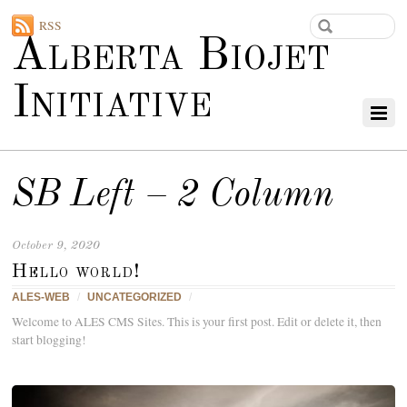
RSS
Alberta Biojet
Initiative
SB Left – 2 Column
October 9, 2020
Hello world!
ALES-WEB
/
UNCATEGORIZED
/
Welcome to ALES CMS Sites. This is your first post. Edit or delete it, then
start blogging!