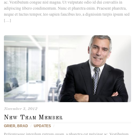
ac. Vestibulum congue nisl magna. Ut vulputate odio id dui convallis in
adipiscing libero condimentum. Nunc et pharetra enim. Praesent pharetra,
neque et luctus tempor, leo sapien faucibus leo, a dignissim turpis ipsum sed
[…]
November 3, 2012
New Team Member
GRIER, BRAD
/
UPDATES
/
Pellentesque interdum rutrum quam, a pharetra est pulvinar ac. Vestibulum