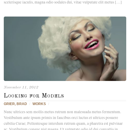
scelerisque iaculis, magna odio sodales dui, vitae vulputate elit metus […]
November 11, 2012
Looking for Models
GRIER, BRAD
/
WORKS
/
Nunc ultrices sem mollis metus rutrum non malesuada metus fermentum.
Vestibulum ante ipsum primis in faucibus orci luctus et ultrices posuere
cubilia Curae; Pellentesque interdum rutrum quam, a pharetra est pulvinar
ac. Vestibulum congue nisl magna. Ut vulputate odio id dui convallis in