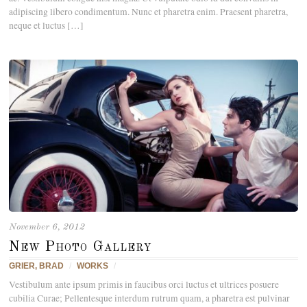
adipiscing libero condimentum. Nunc et pharetra enim. Praesent pharetra,
neque et luctus […]
November 6, 2012
New Photo Gallery
GRIER, BRAD
/
WORKS
/
Vestibulum ante ipsum primis in faucibus orci luctus et ultrices posuere
cubilia Curae; Pellentesque interdum rutrum quam, a pharetra est pulvinar