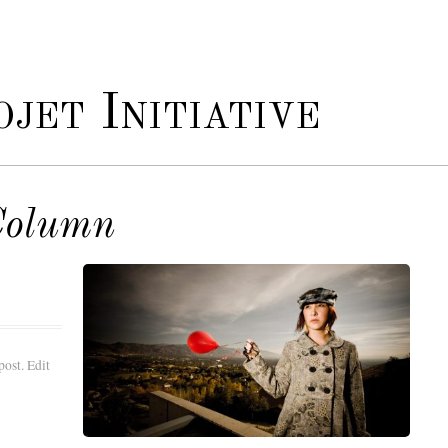
jet Initiative
Column
ost. Edit