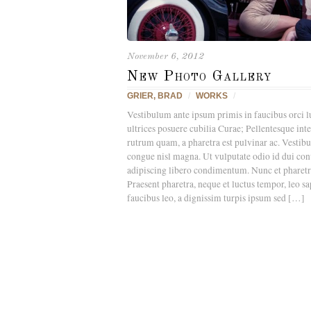
November 6, 2012
New Photo Gallery
GRIER, BRAD
/
WORKS
/
Vestibulum ante ipsum primis in faucibus orci l
ultrices posuere cubilia Curae; Pellentesque in
rutrum quam, a pharetra est pulvinar ac. Vestib
congue nisl magna. Ut vulputate odio id dui conv
adipiscing libero condimentum. Nunc et pharetr
Praesent pharetra, neque et luctus tempor, leo s
faucibus leo, a dignissim turpis ipsum sed […]