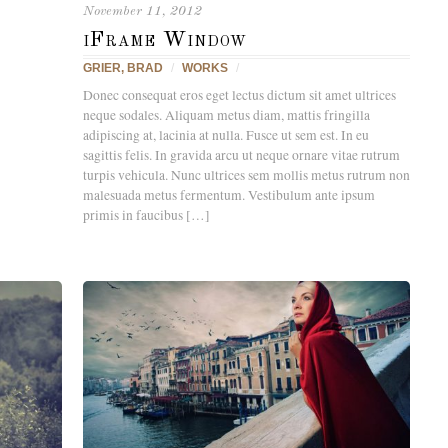
November 11, 2012
iFrame Window
GRIER, BRAD
/
WORKS
/
Donec consequat eros eget lectus dictum sit amet ultrices
neque sodales. Aliquam metus diam, mattis fringilla
adipiscing at, lacinia at nulla. Fusce ut sem est. In eu
sagittis felis. In gravida arcu ut neque ornare vitae rutrum
turpis vehicula. Nunc ultrices sem mollis metus rutrum non
malesuada metus fermentum. Vestibulum ante ipsum
primis in faucibus […]