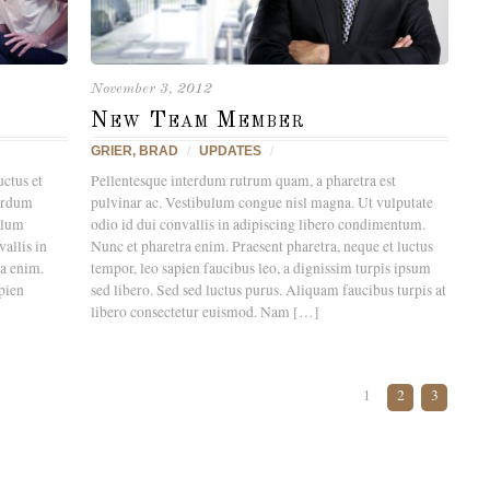
November 3, 2012
New Team Member
GRIER, BRAD
/
UPDATES
/
uctus et
Pellentesque interdum rutrum quam, a pharetra est
terdum
pulvinar ac. Vestibulum congue nisl magna. Ut vulputate
ulum
odio id dui convallis in adipiscing libero condimentum.
allis in
Nunc et pharetra enim. Praesent pharetra, neque et luctus
a enim.
tempor, leo sapien faucibus leo, a dignissim turpis ipsum
apien
sed libero. Sed sed luctus purus. Aliquam faucibus turpis at
libero consectetur euismod. Nam […]
1
2
3