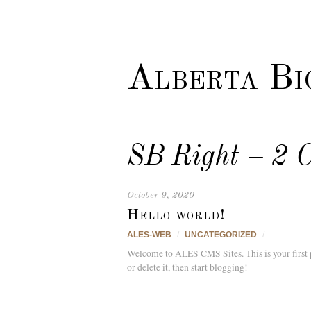
Alberta Bio
SB Right – 2 
October 9, 2020
Hello world!
ALES-WEB
/
UNCATEGORIZED
/
Welcome to ALES CMS Sites. This is your first p
or delete it, then start blogging!