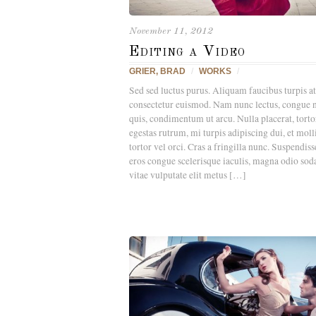
November 11, 2012
Editing a Video
GRIER, BRAD
/
WORKS
/
Sed sed luctus purus. Aliquam faucibus turpis at
consectetur euismod. Nam nunc lectus, congue 
quis, condimentum ut arcu. Nulla placerat, tort
egestas rutrum, mi turpis adipiscing dui, et molli
tortor vel orci. Cras a fringilla nunc. Suspendiss
eros congue scelerisque iaculis, magna odio soda
vitae vulputate elit metus […]