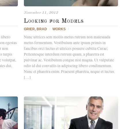
November 11, 2012
Looking for Models
GRIER, BRAD
/
WORKS
/
 libero
Nunc ultrices sem mollis metus rutrum non malesuada
non egestas
metus fermentum. Vestibulum ante ipsum primis in
or non
faucibus orci luctus et ultrices posuere cubilia Curae;
s turpis
Pellentesque interdum rutrum quam, a pharetra est
e volutpat,
pulvinar ac. Vestibulum congue nisl magna. Ut vulputate
les dui,
odio id dui convallis in adipiscing libero condimentum.
Nunc et pharetra enim. Praesent pharetra, neque et luctus
[…]