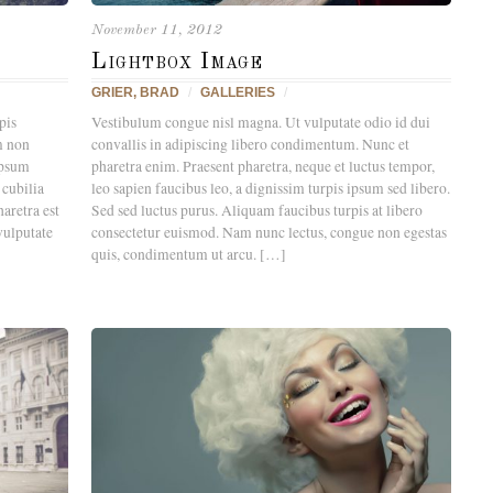
November 11, 2012
Lightbox Image
GRIER, BRAD
/
GALLERIES
/
pis
Vestibulum congue nisl magna. Ut vulputate odio id dui
m non
convallis in adipiscing libero condimentum. Nunc et
ipsum
pharetra enim. Praesent pharetra, neque et luctus tempor,
 cubilia
leo sapien faucibus leo, a dignissim turpis ipsum sed libero.
aretra est
Sed sed luctus purus. Aliquam faucibus turpis at libero
vulputate
consectetur euismod. Nam nunc lectus, congue non egestas
quis, condimentum ut arcu. […]