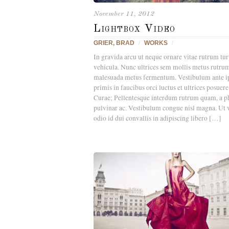
November 11, 2012
Lightbox Video
GRIER, BRAD
/
WORKS
/
In gravida arcu ut neque ornare vitae rutrum tur
vehicula. Nunc ultrices sem mollis metus rutru
malesuada metus fermentum. Vestibulum ante 
primis in faucibus orci luctus et ultrices posuere
Curae; Pellentesque interdum rutrum quam, a ph
pulvinar ac. Vestibulum congue nisl magna. Ut 
odio id dui convallis in adipiscing libero […]