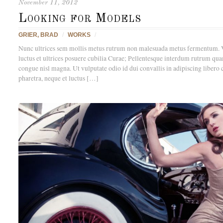
November 11, 2012
Looking for Models
GRIER, BRAD
/
WORKS
/
Nunc ultrices sem mollis metus rutrum non malesuada metus fermentum. V
luctus et ultrices posuere cubilia Curae; Pellentesque interdum rutrum qua
congue nisl magna. Ut vulputate odio id dui convallis in adipiscing liber
pharetra, neque et luctus […]