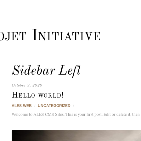
jet Initiative
Sidebar Left
October 9, 2020
Hello world!
ALES-WEB
/
UNCATEGORIZED
/
Welcome to ALES CMS Sites. This is your first post. Edit or delete it, then 