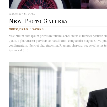
November 6, 2012
New Photo Gallery
GRIER, BRAD
/
WORKS
/
Vestibulum ante ipsum primis in faucibus orci luctus et ultrices posuere c
quam, a pharetra est pulvinar ac. Vestibulum congue nisl magna. Ut vulputat
condimentum. Nunc et pharetra enim. Praesent pharetra, neque et luctus tem
ipsum sed […]