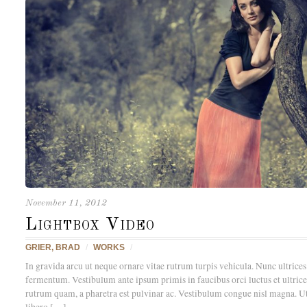
November 11, 2012
Lightbox Video
GRIER, BRAD
/
WORKS
/
In gravida arcu ut neque ornare vitae rutrum turpis vehicula. Nunc ultri
fermentum. Vestibulum ante ipsum primis in faucibus orci luctus et ultric
rutrum quam, a pharetra est pulvinar ac. Vestibulum congue nisl magna. Ut 
libero […]