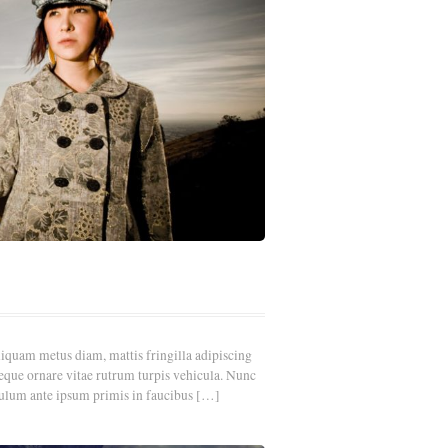
liquam metus diam, mattis fringilla adipiscing
ut neque ornare vitae rutrum turpis vehicula. Nunc
ulum ante ipsum primis in faucibus […]