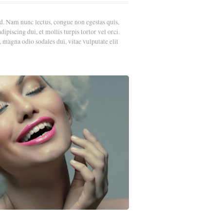
od. Nam nunc lectus, congue non egestas quis,
ipiscing dui, et mollis turpis tortor vel orci.
, magna odio sodales dui, vitae vulputate elit