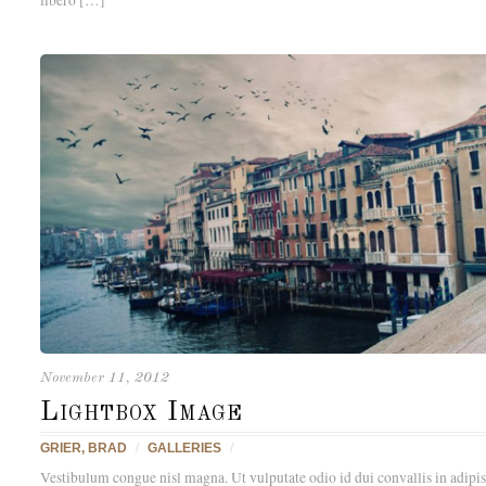
November 11, 2012
Lightbox Image
GRIER, BRAD
/
GALLERIES
/
Vestibulum congue nisl magna. Ut vulputate odio id dui convallis in adip