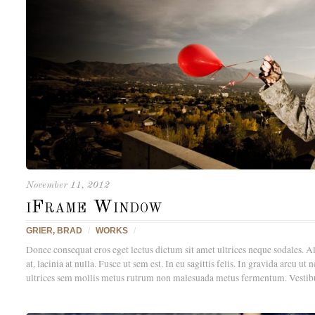
November 11, 2012
iFrame Window
GRIER, BRAD
/
WORKS
/
Donec consequat eros eget lectus dictum sit amet ultrices neque sodales. A
at, lacinia at nulla. Fusce ut sem est. In eu sagittis felis. In gravida arcu 
ultrices sem mollis metus rutrum non malesuada metus fermentum. Vestib